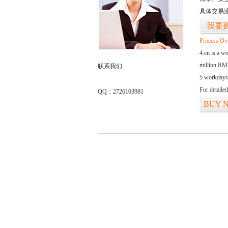
具体交易
我要
Process Ov
4.cn is a w
million RMB
联系我们
5 workdays
For detaile
QQ：2726103981
BUY 