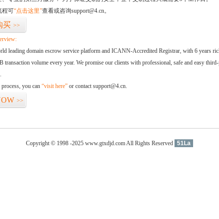
流程可
“点击这里”
查看或咨询support@4.cn。
购买
>>
erview:
orld leading domain escrow service platform and ICANN-Accredited Registrar, with 6 years ri
 transaction volume every year. We promise our clients with professional, safe and easy third-
.
d process, you can
“visit here”
or contact support@4.cn.
NOW
>>
Copyright © 1998 -2025 www.gtxdjd.com All Rights Reserved
51La