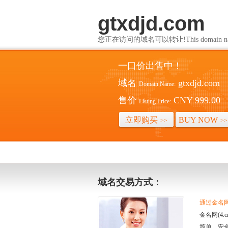
gtxdjd.com
您正在访问的域名可以转让!This domain name i
一口价出售中！
域名
gtxdjd.com
Domain Name:
售价
CNY 999.00
Listing Price:
立即购买
BUY NOW
>>
>>
域名交易方式：
通过金名网(
金名网(4
简单、安